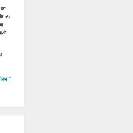
े
क का
 के 55
या
नाओं
ध
भांरभ