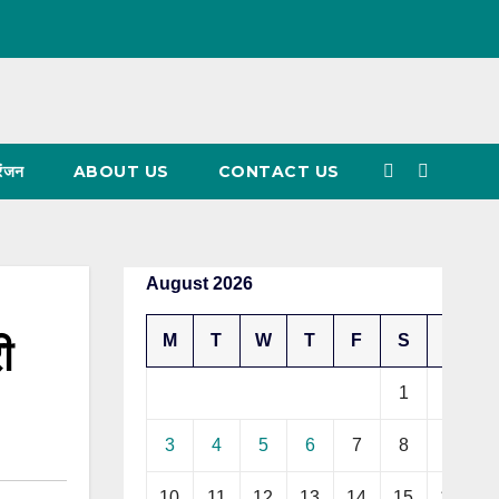
रंजन
ABOUT US
CONTACT US
August 2026
ी
M
T
W
T
F
S
S
1
2
3
4
5
6
7
8
9
10
11
12
13
14
15
16