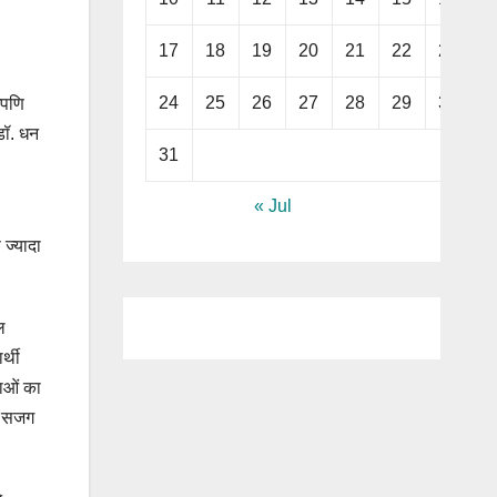
17
18
19
20
21
22
23
24
25
26
27
28
29
30
अपणि
डॉ. धन
31
« Jul
 ज्यादा
ल
्थी
नाओं का
भी सजग