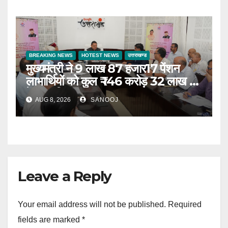
BREAKING NEWS
HOTEST NEWS
उत्तराखण्ड
मुख्यमंत्री ने 9 लाख 87 हजार17 पेंशन
लाभार्थियों को कुल ₹ 146 करोड़ 32 लाख की
पेंशन राशि का किया भुगतान
AUG 8, 2026
SANOOJ
Leave a Reply
Your email address will not be published.
Required
fields are marked
*