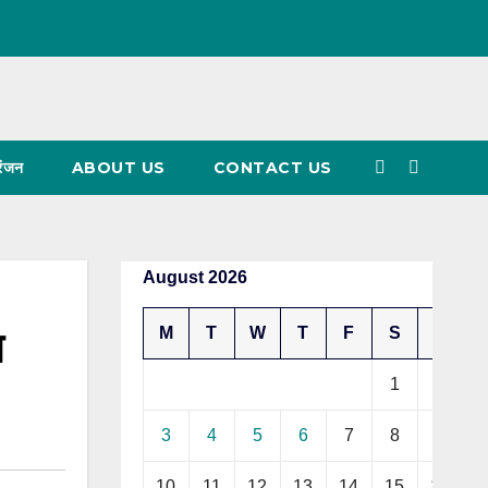
रंजन
ABOUT US
CONTACT US
August 2026
त
M
T
W
T
F
S
S
1
2
3
4
5
6
7
8
9
10
11
12
13
14
15
16