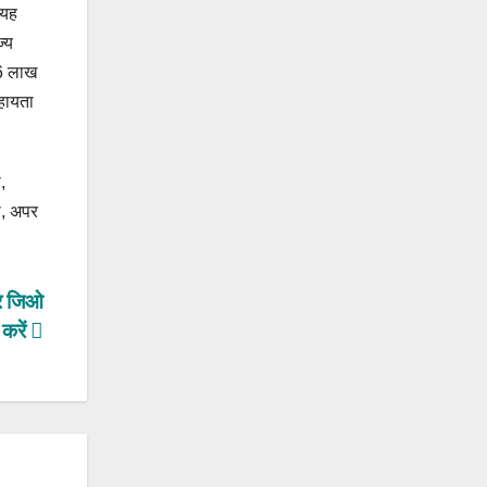
 यह
ज्य
06 लाख
सहायता
,
ा, अपर
और जिओ
 करें