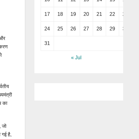
17
18
19
20
21
22
23
24
25
26
27
28
29
30
 और
31
ीकरण
को
« Jul
्वतीय
यमंत्री
्प का
, जो
 गई है,