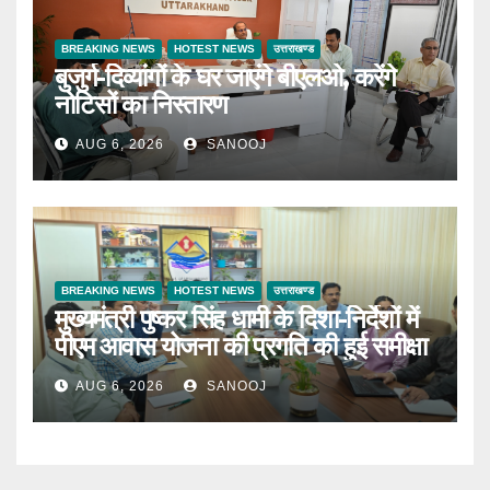
BREAKING NEWS
HOTEST NEWS
उत्तराखण्ड
बुजुर्ग-दिव्यांगों के घर जाएंगे बीएलओ, करेंगे
नोटिसों का निस्तारण
AUG 6, 2026
SANOOJ
BREAKING NEWS
HOTEST NEWS
उत्तराखण्ड
मुख्यमंत्री पुष्कर सिंह धामी के दिशा-निर्देशों में
पीएम आवास योजना की प्रगति की हुई समीक्षा
AUG 6, 2026
SANOOJ