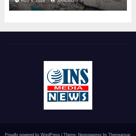
AUG 8, 2026
SANOOJ
Proudly powered by WordPress
|
Theme: Newspaperex by
Themeansar
.