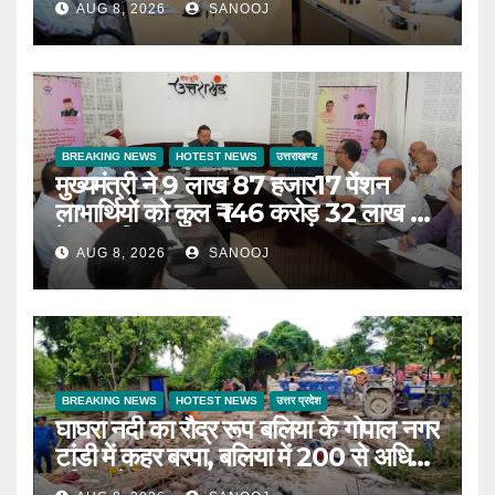
AUG 8, 2026
SANOOJ
BREAKING NEWS
HOTEST NEWS
उत्तराखण्ड
मुख्यमंत्री ने 9 लाख 87 हजार17 पेंशन
लाभार्थियों को कुल ₹ 146 करोड़ 32 लाख की
पेंशन राशि का किया भुगतान
AUG 8, 2026
SANOOJ
BREAKING NEWS
HOTEST NEWS
उत्तर प्रदेश
घाघरा नदी का रौद्र रूप बलिया के गोपाल नगर
टांडी में कहर बरपा, बलिया में 200 से अधिक
परिवार बेघर